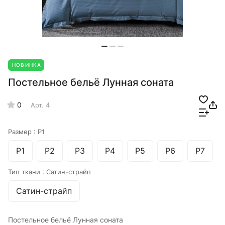
НОВИНКА
Постельное бельё Лунная соната
0
Арт.
4
Размер :
Р1
Р1
Р2
Р3
Р4
Р5
Р6
Р7
Тип ткани :
Сатин-страйп
Сатин-страйп
Постельное бельё Лунная соната